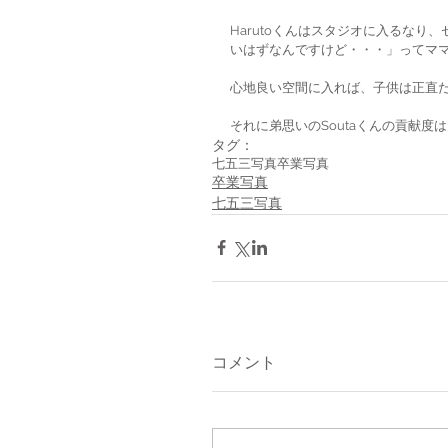
Harutoくんはスタジオに入るな
いはずなんですけど・・・」ってマ
心地良い空間に入れば、子供は正直
それに弟思いのSoutaくんの貢献度
タグ：
七五三写真
卒業写真
卒業写真
七五三写真
コメント