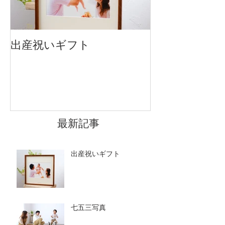
出産祝いギフト
卒入園・卒入
です
最新記事
出産祝いギフト
七五三写真