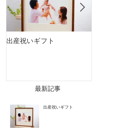
出産祝いギフト
卒入園・卒入
です
最新記事
出産祝いギフト