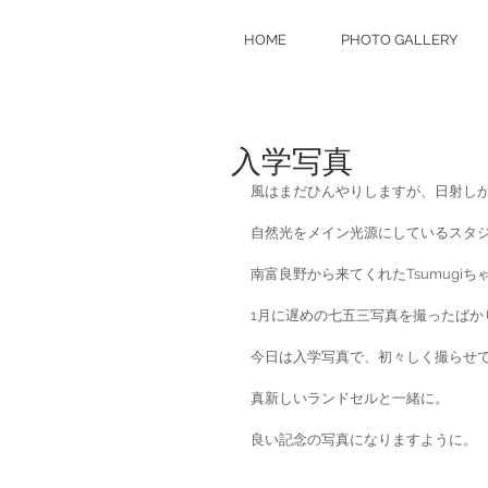
HOME
PHOTO GALLERY
入学写真
風はまだひんやりしますが、日射し
自然光をメイン光源にしているスタ
南富良野から来てくれたTsumugiち
1月に遅めの七五三写真を撮ったばか
今日は入学写真で、初々しく撮らせ
真新しいランドセルと一緒に。
良い記念の写真になりますように。