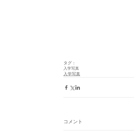
タグ：
入学写真
入学写真
コメント