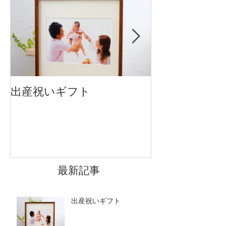
出産祝いギフト
卒入園・卒入
です
最新記事
出産祝いギフト