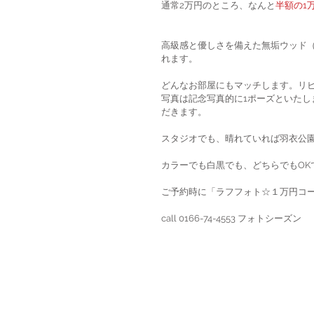
通常2万円のところ、なんと
半額の1
高級感と優しさを備えた無垢ウッド
れます。
どんなお部屋にもマッチします。リ
写真は記念写真的に1ポーズといたし
だきます。
スタジオでも、晴れていれば羽衣公園
カラーでも白黒でも、どちらでもOK
ご予約時に「ラフフォト☆１万円コ
call 0166-74-4553 フォトシーズン