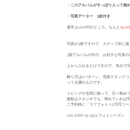
・このアルバムがすっぽり入って飾
・写真データー　3枚付き
通常35,000円のところ、なんと
15,0
写真が3枚ですので、スナップ的に
3面アルバムの中の、お好きな写真
上から入れるだけですので、気分で
飾り方は2パターン。背面スタンド
ってる優れものです。
リビングや玄関に飾って、日々眺め
撮影はスタジオでも、晴れていれば羽
ご予約時に「ラフフォト☆2万円コー
call 0166-74-4553 フォトシーズン