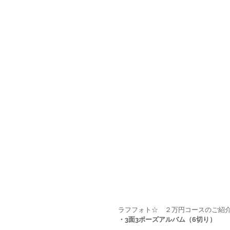
ラフフォト☆　２万円コースのご紹
・3面3ポーズアルバム（6切り）