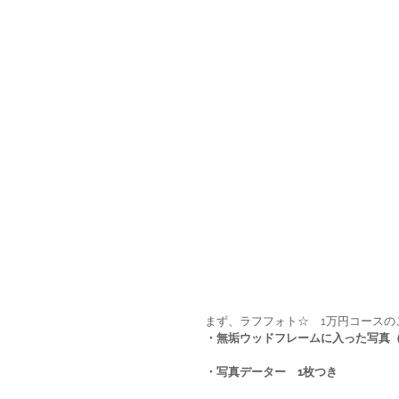
まず、ラフフォト☆　1万円コースの
・無垢ウッドフレームに入った写真（
・写真データー　1枚つき