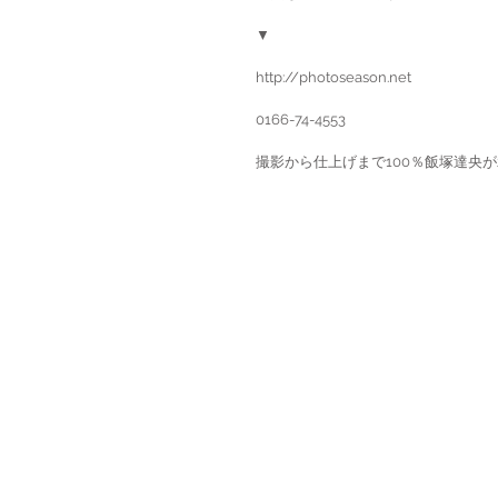
▼
http://photoseason.net
0166-74-4553
撮影から仕上げまで100％飯塚達央