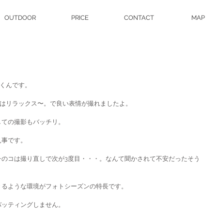
OUTDOOR
PRICE
CONTACT
MAP
aくんです。
くんはリラックス〜。で良い表情が撮れましたよ。
しての撮影もバッチリ。
見事です。
チのコは撮り直しで次が3度目・・・。なんて聞かされて不安だったそう
きるような環境がフォトシーズンの特長です。
バッティングしません。