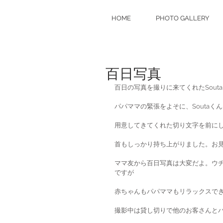
HOME
PHOTO GALLERY
百日写真
百日の写真を撮りに来てくれたSout
パパママの緊張をよそに、Souta
用意してきてくれた切り文字を前に
首もしっかり持ち上がりました。お
ママ友から百日写真は大変だよ。ウ
ですが
赤ちゃんもパパママもリラックスで
撮影中は貸し切りで他のお客さんと