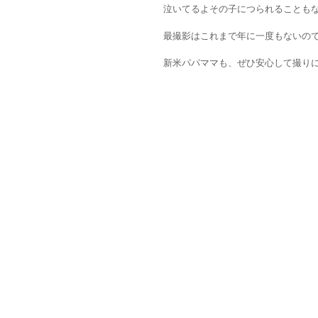
泣いてるよその子につられることも
最撮影はこれまで年に一度もないの
新米パパママも、ぜひ安心して撮り