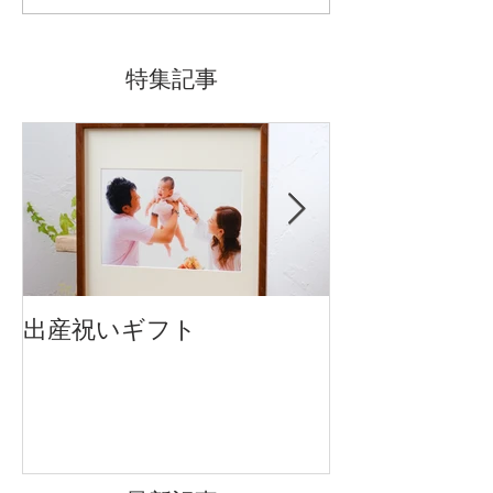
特集記事
出産祝いギフト
卒入園・卒入
です