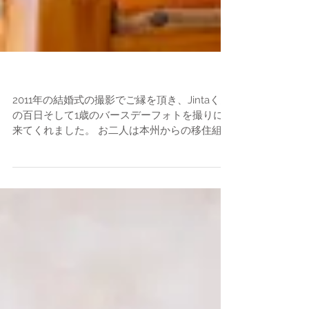
バースデーフォト
2011年の結婚式の撮影でご縁を頂き、Jintaくん
の百日そして1歳のバースデーフォトを撮りに
来てくれました。 お二人は本州からの移住組。
今は同じ東川町に居を構えご近所さんになりま
した。 Jintaくんが着てるのは埼玉のおばあち
ゃんからの手編みのニットベスト。百日のと
き...