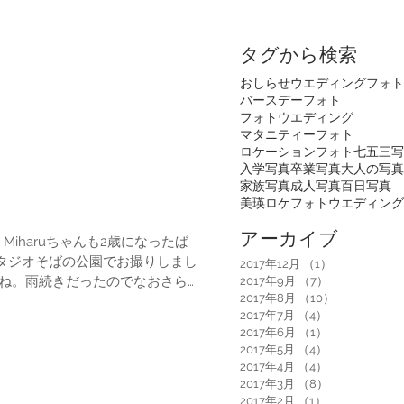
タグから検索
おしらせ
ウエディングフォト
バースデーフォト
フォトウエディング
マタニティーフォト
ロケーションフォト
七五三写
入学写真
卒業写真
大人の写真
家族写真
成人写真
百日写真
美瑛ロケフォトウエディング
アーカイブ
。Miharuちゃんも2歳になったば
タジオそばの公園でお撮りしまし
2017年12月
（1）
1件の記事
2017年9月
（7）
7件の記事
2017年8月
（10）
10件の記事
2017年7月
（4）
4件の記事
2017年6月
（1）
1件の記事
2017年5月
（4）
4件の記事
2017年4月
（4）
4件の記事
2017年3月
（8）
8件の記事
2017年2月
（1）
1件の記事