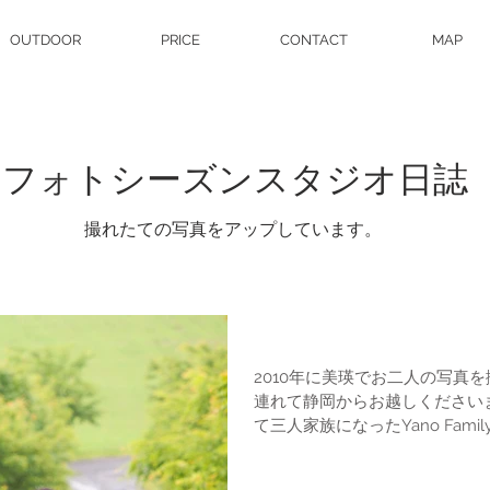
OUTDOOR
PRICE
CONTACT
MAP
フォトシーズンスタジオ日誌
撮れたての写真をアップしています。
美瑛で家族写真
2010年に美瑛でお二人の写真
連れて静岡からお越しくださいました。 Chitose
て三人家族になったYano Family。 いいですね。嬉しい
あいにくの冷たい雨降り（気温1
たたかさを...