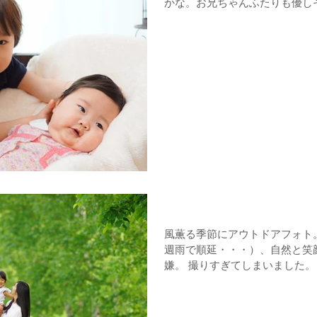
かな。お兄ちゃんふたりも優し
そんなことを想像しながら撮っ
ロケーションフォト
風薫る季節にアウトドアフォト。 最高の天候に恵まれ（実
週雨で順延・・・）、自然と笑顔も出ます。 A
嫌。 撮りすぎてしまいました。 でもきっと一生の記念になって
くれることでしょう。