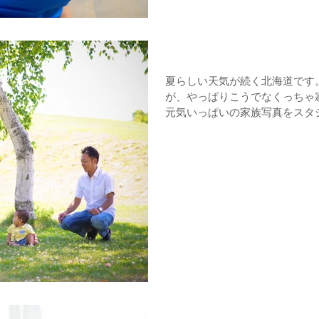
公園バースデーフォト
夏らしい天気が続く北海道です。 暑さにはめっぽう弱い私
が、やっぱりこうでなくっちゃ寂しいで
元気いっぱいの家族写真をスタ
た。 Natsuneちゃんと、Ryotaくんの姉弟です。まっくろに日焼
けして健康そのもの。 ...