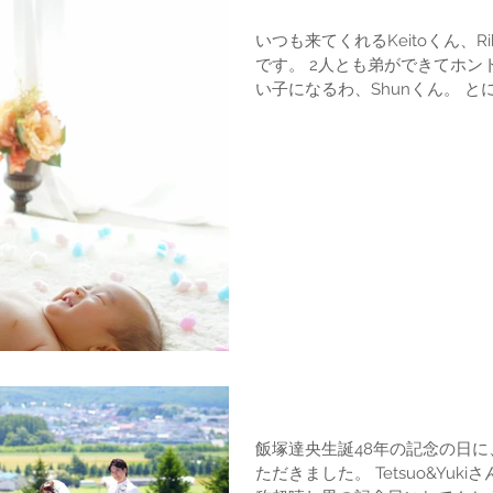
百日写真
いつも来てくれるKeitoくん、Rikoち
です。 2人とも弟ができてホント嬉しそう。 2人にいじられて強
い子に
ロケーションフォトウエディング
飯塚達央生誕48年の記念の日
ただきました。 Tetsuo&Yukiさん。爽やかなおふたりです。 自