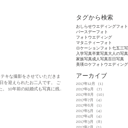
タグから検索
おしらせ
ウエディングフォト
バースデーフォト
フォトウエディング
マタニティーフォト
ロケーションフォト
七五三写
入学写真
卒業写真
大人の写真
家族写真
成人写真
百日写真
美瑛ロケフォトウエディング
アーカイブ
. とてもステキな撮影をさせていただきま
2017年12月
（1）
1件の記事
写真に残
2017年9月
（7）
7件の記事
2017年8月
（10）
10件の記事
トとして改めて妻にウエディングド
2017年7月
（4）
4件の記事
2017年6月
（1）
1件の記事
2017年5月
（4）
4件の記事
2017年4月
（4）
4件の記事
2017年3月
（8）
8件の記事
2017年2月
（1）
1件の記事