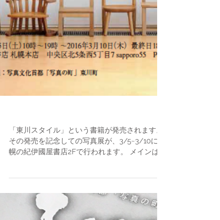
「東川スタイル写真展」
「東川スタイル」という書籍が発売されます。
その発売を記念しての写真展が、3/5~3/10に札
幌の紀伊國屋書店2Fで行われます。 メインは
本の中で使われた写真の展示紹介（撮影：門脇
雄太氏）ですが、会場の一角で大塚友記憲氏と
飯塚達央が東川にちなんだ写真を展示します。
（3人...