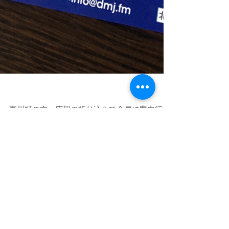
3/13はライブ「ASIAN PARADISE」
東川町の方、広報の折り込みで全戸に案内行っ
たと思いますが、（ぜひご確認を） 3/13日に
Junco×Tatsuo（私です）の写真集「ASIAN
PARADISE」の発売記念ライブが東川町で行わ
れます。 北海道の歌姫（？）Juncoの生歌をぜ
ひ聴きにきてください。 ...