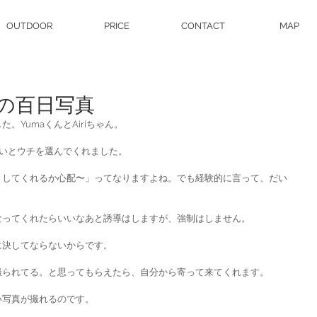
OUTDOOR
PRICE
CONTACT
MAP
の百日写真
。YumaくんとAiriちゃん。
りたいとウチを選んでくれました。
としてくれるか心配〜」ってなりますよね。でも経験的に言って、だい
なってくれたらいいなあと誘導はしますが、強制はしません。
に決してならないからです。
撮られてる。と思ってもらえたら、自分から寄って来てくれます。
い写真が撮れるのです。