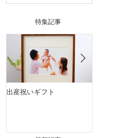
特集記事
出産祝いギフト
卒入園・卒入
です