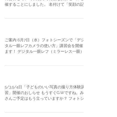
6月は株式会社フォトシーズンの決算月。 それ
に合わせて、 今回初めて特別な決算セールを開
催することにしました。 名付けて「笑顔の記録
☆ラフフォト☆」 「ラフフォト☆ １万円コー
ス」 まず、ラフフォト☆ 1万円コースのご紹
介から。...
6月7日（水）「デジタル一眼レフカメラの使い方」講習会
開催
ご案内 6月7日（水）フォトシーズンで「デジ
タル一眼レフカメラの使い方」講習会を開催し
ます！ デジタル一眼レフ（ミラーレス一眼）カ
メラを買ったはいいけど・・・ ・使い方が今ひ
とつ分からない ・上手に撮れない ・むしろ
IiPhoneの方が綺麗だわ ...
5/3,5/4日「子どものいい写真の撮り方体験講習」開催のお
しらせ
5/3,5/4日「子どものいい写真の撮り方体験講
習」開催のおしらせ もうすぐG.Wですね。みな
さんご予定はもう立っていますか？ フォトシー
ズンでは、「子どものいい写真の撮り方体験講